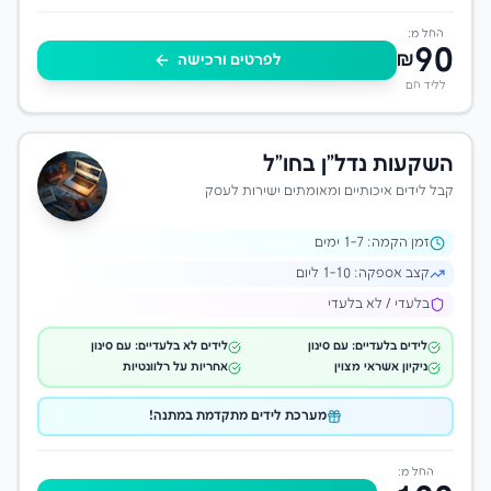
החל מ:
90
₪
לפרטים ורכישה
לליד חם
השקעות נדל"ן בחו"ל
קבל לידים איכותיים ומאומתים ישירות לעסק
זמן הקמה:
-7 ימים
1
קצב אספקה:
1-10 ליום
בלעדי / לא בלעדי
לידים בלעדיים: עם סינון
לידים לא בלעדיים: עם סינון
ניקיון אשראי מצוין
אחריות על רלוונטיות
מערכת לידים מתקדמת במתנה!
החל מ: