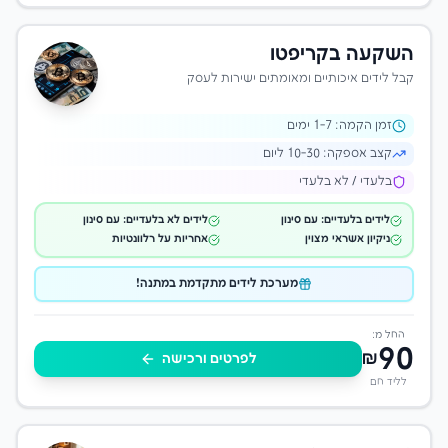
השקעה בקריפטו
קבל לידים איכותיים ומאומתים ישירות לעסק
זמן הקמה:
-7 ימים
1
קצב אספקה:
10-30 ליום
בלעדי / לא בלעדי
לידים בלעדיים: עם סינון
לידים לא בלעדיים: עם סינון
ניקיון אשראי מצוין
אחריות על רלוונטיות
מערכת לידים מתקדמת במתנה!
החל מ:
90
₪
לפרטים ורכישה
לליד חם