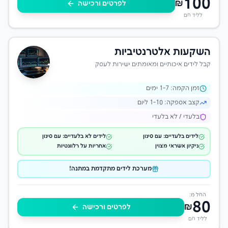
100
₪
לפרטים ורכישה
לליד חם
השקעות אלטרנטיביות
קבל לידים איכותיים ומאומתים ישירות לעסק
זמן הקמה:
-7 ימים
1
קצב אספקה:
1-10 ליום
בלעדי / לא בלעדי
לידים בלעדיים: עם סינון
לידים לא בלעדיים: עם סינון
ניקיון אשראי מצוין
אחריות על רלוונטיות
מערכת לידים מתקדמת במתנה!
החל מ:
80
₪
לפרטים ורכישה
לליד חם