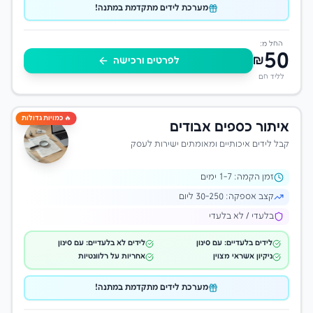
מערכת לידים מתקדמת במתנה!
החל מ:
50
₪
לפרטים ורכישה
לליד חם
🔥 כמויות גדולות
איתור כספים אבודים
קבל לידים איכותיים ומאומתים ישירות לעסק
זמן הקמה:
-7 ימים
1
קצב אספקה:
30-250 ליום
בלעדי / לא בלעדי
לידים בלעדיים: עם סינון
לידים לא בלעדיים: עם סינון
ניקיון אשראי מצוין
אחריות על רלוונטיות
מערכת לידים מתקדמת במתנה!