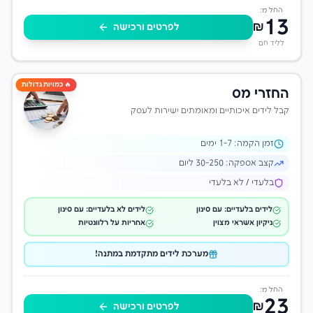
החל מ:
13
₪
לפרטים ורכישה
לליד חם
🔥 כמויות גדולות
החזרי מס
קבל לידים איכותיים ומאומתים ישירות לעסק
זמן הקמה:
-7 ימים
1
קצב אספקה:
30-250 ליום
בלעדי / לא בלעדי
לידים בלעדיים: עם סינון
לידים לא בלעדיים: עם סינון
ניקיון אשראי מצוין
אחריות על רלוונטיות
מערכת לידים מתקדמת במתנה!
החל מ:
23
₪
לפרטים ורכישה