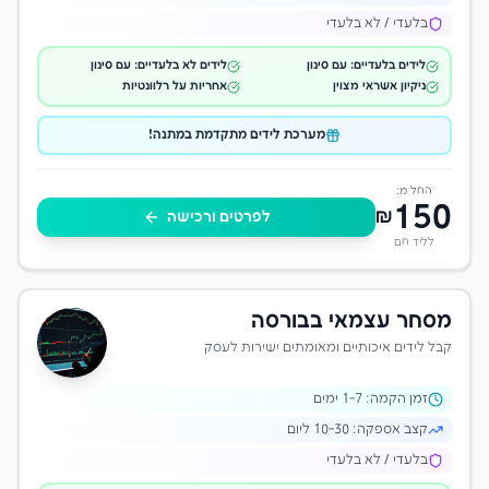
בלעדי / לא בלעדי
לידים בלעדיים: עם סינון
לידים לא בלעדיים: עם סינון
ניקיון אשראי מצוין
אחריות על רלוונטיות
מערכת לידים מתקדמת במתנה!
החל מ:
150
₪
לפרטים ורכישה
לליד חם
מסחר עצמאי בבורסה
קבל לידים איכותיים ומאומתים ישירות לעסק
זמן הקמה:
-7 ימים
1
קצב אספקה:
10-30 ליום
בלעדי / לא בלעדי