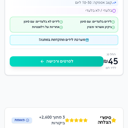
קצב אספקה:
10-30 ליום
בלעדי / לא בלעדי
לידים בלעדיים: עם סינון
לידים לא בלעדיים: עם סינון
ניקיון אשראי מצוין
אחריות על רלוונטיות
מערכת לידים מתקדמת במתנה!
החל מ:
45
₪
לפרטים ורכישה
לליד חם
3
מתוך 2,600+
סיפורי
מאומת
הצלחה
ביקורות