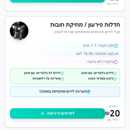
לליד חם
חדלות פירעון / מחיקת חובות
קבל לידים איכותיים ומאומתים ישירות לעסק
זמן הקמה:
-7 ימים
1
קצב אספקה:
10-30 ליום
בלעדי / לא בלעדי
לידים בלעדיים: עם סינון
לידים לא בלעדיים: עם סינון
ניקיון אשראי מצוין
אחריות על רלוונטיות
מערכת לידים מתקדמת במתנה!
החל מ:
20
₪
לפרטים ורכישה
לליד חם