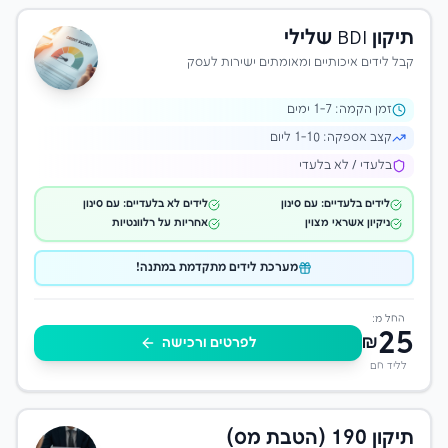
תיקון BDI שלילי
קבל לידים איכותיים ומאומתים ישירות לעסק
זמן הקמה:
-7 ימים
1
קצב אספקה:
1-10 ליום
בלעדי / לא בלעדי
לידים בלעדיים: עם סינון
לידים לא בלעדיים: עם סינון
ניקיון אשראי מצוין
אחריות על רלוונטיות
מערכת לידים מתקדמת במתנה!
החל מ:
25
₪
לפרטים ורכישה
לליד חם
תיקון 190 (הטבת מס)