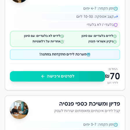
זמן הקמה:
-7 ימים
4
קצב אספקה:
10-30 ליום
בלעדי / לא בלעדי
לידים בלעדיים: עם סינון
לידים לא בלעדיים: עם סינון
ניקיון אשראי מצוין
אחריות על רלוונטיות
מערכת לידים מתקדמת במתנה!
החל מ:
70
₪
לפרטים ורכישה
לליד חם
פדיון ומשיכת כספי פנסיה
קבל לידים איכותיים ומאומתים ישירות לעסק
זמן הקמה:
-7 ימים
3