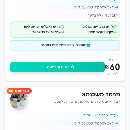
קצב אספקה:
30-250 ליום
בלעדי / לא בלעדי
לידים בלעדיים: עם סינון
לידים לא בלעדיים: עם סינון
ניקיון אשראי מצוין
אחריות על רלוונטיות
מערכת לידים מתקדמת במתנה!
החל מ:
60
₪
לפרטים ורכישה
לליד חם
🔥 כמויות גדולות
מחזור משכנתא
קבל לידים איכותיים ומאומתים ישירות לעסק
זמן הקמה:
-7 ימים
1
קצב אספקה:
30-250 ליום