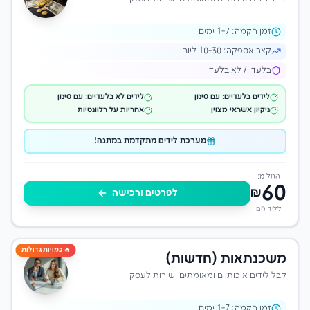
זמן הקמה:
-7 ימים
1
קצב אספקה:
10-30 ליום
בלעדי / לא בלעדי
לידים בלעדיים: עם סינון
לידים לא בלעדיים: עם סינון
ניקיון אשראי מצוין
אחריות על רלוונטיות
מערכת לידים מתקדמת במתנה!
החל מ:
60
₪
לפרטים ורכישה
לליד חם
🔥 כמויות גדולות
משכנתאות (חדשות)
קבל לידים איכותיים ומאומתים ישירות לעסק
זמן הקמה:
-7 ימים
1