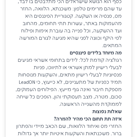
כסף הוא הנושא שישראלים הכי מתלבטים בו לבד,
עד שהם מרימים טלפון: משכנתא, הלוואה, החזר
מס, פנסיה או השקעה. קטגוריית הפיננסים היא
מהעמוקות באתר, עשרות תתי תחומים, מהחוב
ועד ההשקעה, וכל פנייה בה עוברת אימות ופילוח
לפי היקף וכוונה לפני שהיא מגיעה לגורם המורשה
המתאים.
מה מיוחד בלידים פיננסיים
רגולציה קודמת לכל: לידים בתחומי אשראי מגיעים
לבעלי רישיון למתן אשראי או לתיווכו, פניות
פנסיוניות לבעלי רישיון מתאים, והשקעות מנוסחות
תמיד כפניות של מתעניינים, לא כייעוץ, כי LeadON
מספקת חיבור ואינה גוף מייעץ. הפילוחים העמוקים,
סכום, מטרה, מצב תעסוקתי והון, הופכים כל שיחה
לממוקדת מהשנייה הראשונה.
שאלות נפוצות
איזה תת תחום הכי מהיר להמרה?
החזרי מס ואיחוד הלוואות, שם הכאב מיידי והפתרון
ברור. משכנתאות והשקעות איטיות יותר אך גדולות