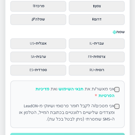
צפון
⬆️
מרכז
🎯
דרום
⬇️
שפלה
🌾
שפות
עברית
-
IL
אנגלית
-
US
צרפתית
-
FR
ערבית
-
SA
רוסית
-
RU
ספרדית
-
ES
אני מאשר/ת את
תנאי השימוש
ואת
מדיניות
הפרטיות
*
אני מסכים/ה לקבל חומר פרסומי ושיווקי מ-LeadON
ומצדדים שלישיים רלוונטיים בכתובת המייל, הטלפון או
ה-SMS שמסרתי (ניתן לבטל בכל עת).