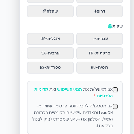
דרום
⬇️
שפלה
🌾
שפות
עברית
-
IL
אנגלית
-
US
צרפתית
-
FR
ערבית
-
SA
רוסית
-
RU
ספרדית
-
ES
אני מאשר/ת את
תנאי השימוש
ואת
מדיניות
הפרטיות
*
אני מסכים/ה לקבל חומר פרסומי ושיווקי מ-
LeadON ומצדדים שלישיים רלוונטיים בכתובת
המייל, הטלפון או ה-SMS שמסרתי (ניתן לבטל
בכל עת).