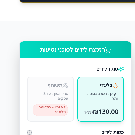
הזמנת לידים ל
סוכני נסיעות
סוג הלידים
בלעדי
משותף
רק לך, המרה גבוהה
מחיר נמוך, עד 3
יותר
עסקים
לא זמין - בתפוסה
₪
130.00
מלאה!
/לליד
כמות לידים