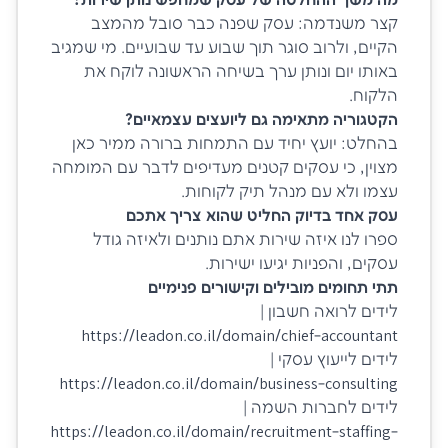
מה משך ההחלטה של עסק שמחפש נותן שירות?
קצר משנדמה: עסק שפנה כבר סובל מהמצב
הקיים, ולרוב סוגר תוך שבוע עד שבועיים. מי שמגיב
באותו יום ונותן ערך בשיחה הראשונה לוקח את
הלקוח.
הקטגוריה מתאימה גם ליועצים עצמאיים?
בהחלט: יועץ יחיד עם התמחות ברורה ממיר כאן
מצוין, כי עסקים קטנים מעדיפים לדבר עם המומחה
עצמו ולא עם מנהל תיק לקוחות.
עסק אחד בדיוק החליט שהוא צריך אתכם
ספרו לנו איזה שירות אתם נותנים ולאיזה גודל
עסקים, והפניות יגיעו ישירות.
תתי תחומים מובילים וקישורים פנימיים
לידים לרואה חשבון |
https://leadon.co.il/domain/chief-accountant
לידים לייעוץ עסקי |
https://leadon.co.il/domain/business-consulting
לידים לחברות השמה |
https://leadon.co.il/domain/recruitment-staffing-