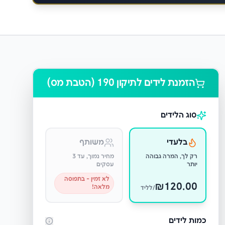
הזמנת לידים ל
תיקון 190 (הטבת מס)
סוג הלידים
בלעדי
משותף
רק לך, המרה גבוהה
מחיר נמוך, עד 3
יותר
עסקים
לא זמין - בתפוסה
₪
120.00
מלאה!
/לליד
כמות לידים