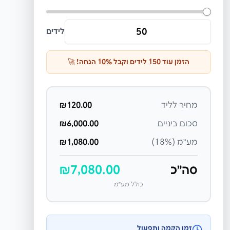
לידים
הזמן עוד
150
לידים וקבל
% הנחה! 🚀
10
מחיר לליד
120.00
₪
סכום ביניים
6,000.00
₪
מע״מ (18%)
1,080.00
₪
סה״כ
7,080.00
₪
כולל מע״מ
זמן הקמה ותפעול