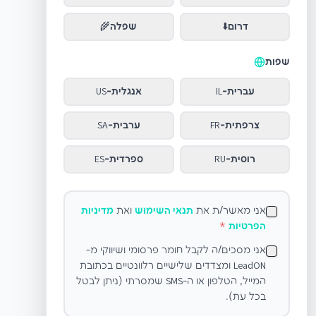
דרום
⬇️
שפלה
🌾
שפות
עברית
-
IL
אנגלית
-
US
צרפתית
-
FR
ערבית
-
SA
רוסית
-
RU
ספרדית
-
ES
אני מאשר/ת את
תנאי השימוש
ואת
מדיניות
הפרטיות
*
אני מסכים/ה לקבל חומר פרסומי ושיווקי מ-
LeadON ומצדדים שלישיים רלוונטיים בכתובת
המייל, הטלפון או ה-SMS שמסרתי (ניתן לבטל
בכל עת).