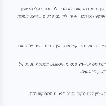
ין גם אם הזכאות לא הבשילה, ורוב בעלי הרישיון
שקעה או תכנון אחר. ליד עם פרטים שגויים, לעומת
רישיון פנסיוני וגופים מוסדיים בלבד. תיקון 190 משלב מיסוי, גמל וקצבאות, ואין לנו עניין שפנייה כזאת
ובאותיות ברורות: המידע בעמוד הזה כללי בלבד ואינו ייעוץ מס או ייעוץ פנסיוני. LeadON מספקת פניות של
שיון הרוכשים.
שריין לכם מקום בזרם הפניות המבוקש הזה.