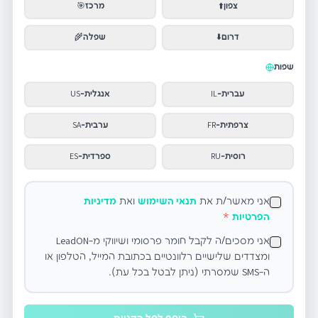
צפון
⬆️
מרכז
🎯
דרום
⬇️
שפלה
🌾
שפות
עברית
-
IL
אנגלית
-
US
צרפתית
-
FR
ערבית
-
SA
רוסית
-
RU
ספרדית
-
ES
אני מאשר/ת את
תנאי השימוש
ואת
מדיניות
הפרטיות
*
אני מסכים/ה לקבל חומר פרסומי ושיווקי מ-LeadON
ומצדדים שלישיים רלוונטיים בכתובת המייל, הטלפון או
ה-SMS שמסרתי (ניתן לבטל בכל עת).