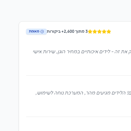
3
מתוך 2,600+ ביקורות
מאומת
ור לי להגדיל את בסיס הלקוחות מבלי להשקיע הון בפרסום. LeadON נתנה לי בדיוק את זה - לידים איכותיים במחיר הוגן, שירות אישי
מדהימות. שיעור המרה של 35% - הכי גבוה שקיבלנו אי פעם! הלידים מגיעים מהר, המערכת נוחה לשימוש,