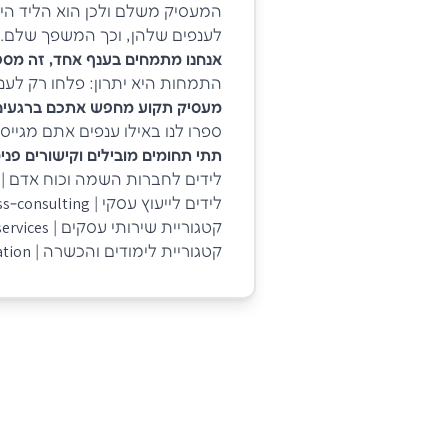
המעסיק משלם ולכן הוא הליד הי
לענפים שלהן, וכך המשפך שלם.
אנחנו מתמחים בענף אחד, זה מספ
התמחות היא יתרון: פלחו רק לע
מעסיק תקוע מחפש אתכם ברגעים
ספרו לנו באילו ענפים אתם מגייס
תתי תחומים מובילים וקישורים פנימ
לידים לחברות השמה וכוח אדם | ttps://leadon.co.il/domain/recruitment-staffing-leads
לידים לייעוץ עסקי | https://leadon.co.il/domain/business-consulting
קטגוריית שירותי עסקים | https://leadon.co.il/category/business-services
קטגוריית לימודים והכשרה | https://leadon.co.il/category/education