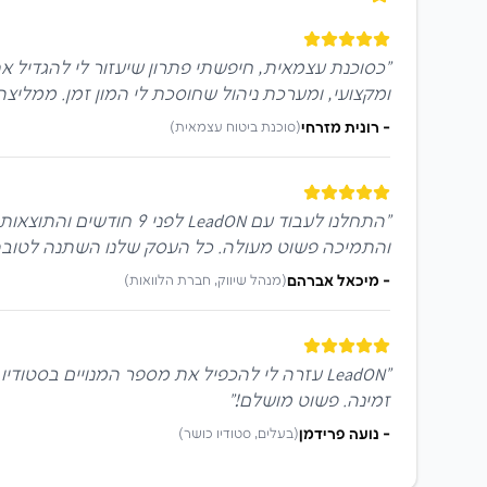
"
ומקצועי, ומערכת ניהול שחוסכת לי המון זמן. ממליצה
-
רונית מזרחי
(
סוכנת ביטוח עצמאית
)
"
והתמיכה פשוט מעולה. כל העסק שלנו השתנה לטובה
-
מיכאל אברהם
(
מנהל שיווק, חברת הלוואות
)
"
LeadON עזרה לי להכפיל את מספר המנויים בסטו
זמינה. פשוט מושלם!
"
-
נועה פרידמן
(
בעלים, סטודיו כושר
)