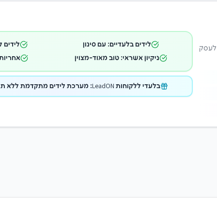
לידים בלעדיים: עם סינון
לידים ל
 לעסק
ניקיון אשראי: טוב מאוד-מצוין
אחריות 
בלעדי ללקוחות LeadON: מערכת לידים מתקדמת ללא תוספת תשלום במתנה!