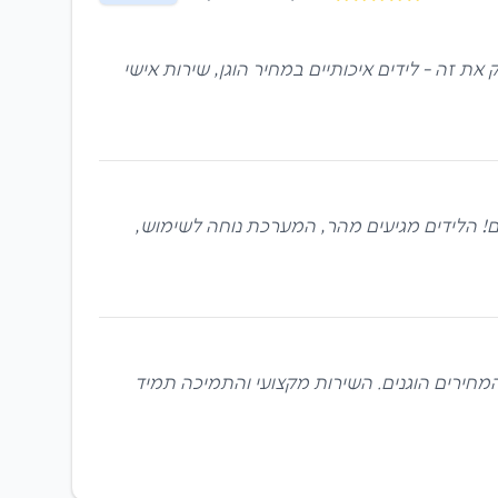
ור לי להגדיל את בסיס הלקוחות מבלי להשקיע הון בפרסום. LeadON נתנה לי בדיוק את זה - לידים איכותיים במחיר הוגן, שירות אישי
מדהימות. שיעור המרה של 35% - הכי גבוה שקיבלנו אי פעם! הלידים מגיעים מהר, המערכת נוחה לשימוש,
 והמחירים הוגנים. השירות מקצועי והתמיכה תמיד