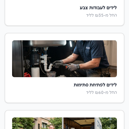
לידים ל
עבודות צבע
החל מ-₪
35
לליד
לידים ל
פתיחת סתימות
החל מ-₪
60
לליד