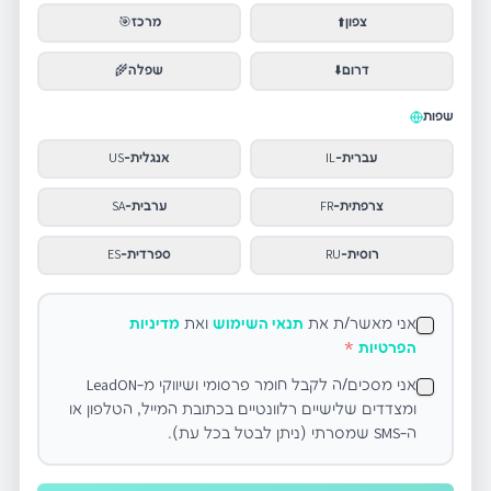
צפון
⬆️
מרכז
🎯
דרום
⬇️
שפלה
🌾
שפות
עברית
-
IL
אנגלית
-
US
צרפתית
-
FR
ערבית
-
SA
רוסית
-
RU
ספרדית
-
ES
אני מאשר/ת את
תנאי השימוש
ואת
מדיניות
הפרטיות
*
אני מסכים/ה לקבל חומר פרסומי ושיווקי מ-LeadON
ומצדדים שלישיים רלוונטיים בכתובת המייל, הטלפון או
ה-SMS שמסרתי (ניתן לבטל בכל עת).