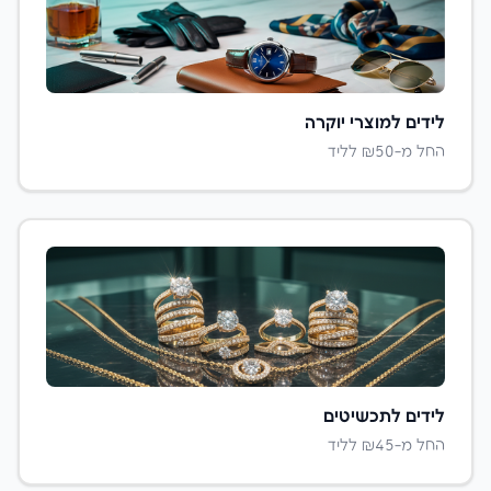
לידים ל
מוצרי יוקרה
החל מ-₪
50
לליד
לידים ל
תכשיטים
החל מ-₪
45
לליד