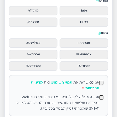
אזורים
צפון
⬆️
מרכז
🎯
דרום
⬇️
שפלה
🌾
שפות
עברית
-
IL
אנגלית
-
US
צרפתית
-
FR
ערבית
-
SA
רוסית
-
RU
ספרדית
-
ES
אני מאשר/ת את
תנאי השימוש
ואת
מדיניות
הפרטיות
*
אני מסכים/ה לקבל חומר פרסומי ושיווקי מ-LeadON
ומצדדים שלישיים רלוונטיים בכתובת המייל, הטלפון או
ה-SMS שמסרתי (ניתן לבטל בכל עת).