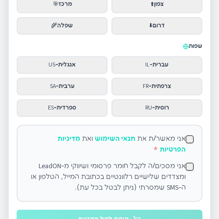
צפון
⬆️
מרכז
🎯
דרום
⬇️
שפלה
🌾
שפות
עברית
-
IL
אנגלית
-
US
צרפתית
-
FR
ערבית
-
SA
רוסית
-
RU
ספרדית
-
ES
אני מאשר/ת את
תנאי השימוש
ואת
מדיניות
הפרטיות
*
אני מסכים/ה לקבל חומר פרסומי ושיווקי מ-LeadON
ומצדדים שלישיים רלוונטיים בכתובת המייל, הטלפון או
ה-SMS שמסרתי (ניתן לבטל בכל עת).