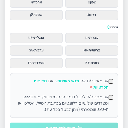
צפון
⬆️
מרכז
🎯
דרום
⬇️
שפלה
🌾
שפות
עברית
-
IL
אנגלית
-
US
צרפתית
-
FR
ערבית
-
SA
רוסית
-
RU
ספרדית
-
ES
אני מאשר/ת את
תנאי השימוש
ואת
מדיניות
הפרטיות
*
אני מסכים/ה לקבל חומר פרסומי ושיווקי מ-LeadON
ומצדדים שלישיים רלוונטיים בכתובת המייל, הטלפון או
ה-SMS שמסרתי (ניתן לבטל בכל עת).