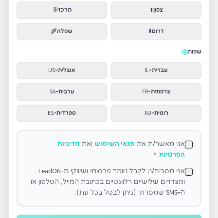
צפון
⬆️
מרכז
🎯
דרום
⬇️
שפלה
🌾
שפות
עברית
-
IL
אנגלית
-
US
צרפתית
-
FR
ערבית
-
SA
רוסית
-
RU
ספרדית
-
ES
אני מאשר/ת את
תנאי השימוש
ואת
מדיניות
הפרטיות
*
אני מסכים/ה לקבל חומר פרסומי ושיווקי מ-LeadON
ומצדדים שלישיים רלוונטיים בכתובת המייל, הטלפון או
ה-SMS שמסרתי (ניתן לבטל בכל עת).