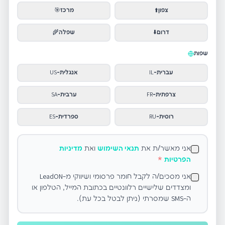
צפון
⬆️
מרכז
🎯
דרום
⬇️
שפלה
🌾
שפות
עברית
-
IL
אנגלית
-
US
צרפתית
-
FR
ערבית
-
SA
רוסית
-
RU
ספרדית
-
ES
אני מאשר/ת את
תנאי השימוש
ואת
מדיניות
הפרטיות
*
אני מסכים/ה לקבל חומר פרסומי ושיווקי מ-LeadON
ומצדדים שלישיים רלוונטיים בכתובת המייל, הטלפון או
ה-SMS שמסרתי (ניתן לבטל בכל עת).