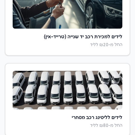
לידים ל
מכירת רכב יד שנייה (טרייד-אין)
החל מ-₪
20
לליד
לידים ל
ליסינג רכב מסחרי
החל מ-₪
80
לליד