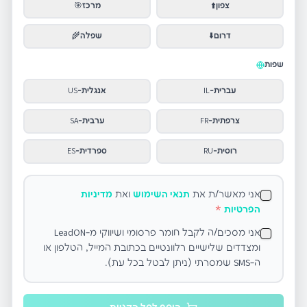
צפון
⬆️
מרכז
🎯
דרום
⬇️
שפלה
🌾
שפות
עברית
-
IL
אנגלית
-
US
צרפתית
-
FR
ערבית
-
SA
רוסית
-
RU
ספרדית
-
ES
אני מאשר/ת את
תנאי השימוש
ואת
מדיניות
הפרטיות
*
אני מסכים/ה לקבל חומר פרסומי ושיווקי מ-LeadON
ומצדדים שלישיים רלוונטיים בכתובת המייל, הטלפון או
ה-SMS שמסרתי (ניתן לבטל בכל עת).