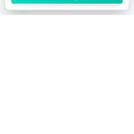
הפלטפורמה המובילה והיחידה בישראל לרכישת לידים
איכותיים - בלעדיים ולא בלעדיים.
כולל מערכת ניהול לידים מתקדמת ללא עלות נוספת!