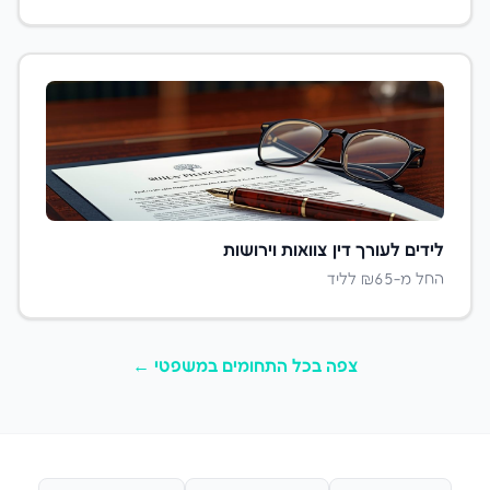
לידים ל
עורך דין צוואות וירושות
החל מ-₪
65
לליד
צפה בכל התחומים ב
משפטי
←