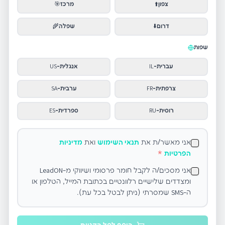
צפון
⬆️
מרכז
🎯
דרום
⬇️
שפלה
🌾
שפות
עברית
-
IL
אנגלית
-
US
צרפתית
-
FR
ערבית
-
SA
רוסית
-
RU
ספרדית
-
ES
אני מאשר/ת את
תנאי השימוש
ואת
מדיניות
הפרטיות
*
אני מסכים/ה לקבל חומר פרסומי ושיווקי מ-LeadON
ומצדדים שלישיים רלוונטיים בכתובת המייל, הטלפון או
ה-SMS שמסרתי (ניתן לבטל בכל עת).