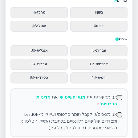
אזורים
צפון
⬆️
מרכז
🎯
דרום
⬇️
שפלה
🌾
שפות
עברית
-
IL
אנגלית
-
US
צרפתית
-
FR
ערבית
-
SA
רוסית
-
RU
ספרדית
-
ES
אני מאשר/ת את
תנאי השימוש
ואת
מדיניות
הפרטיות
*
אני מסכים/ה לקבל חומר פרסומי ושיווקי מ-LeadON
ומצדדים שלישיים רלוונטיים בכתובת המייל, הטלפון או
ה-SMS שמסרתי (ניתן לבטל בכל עת).