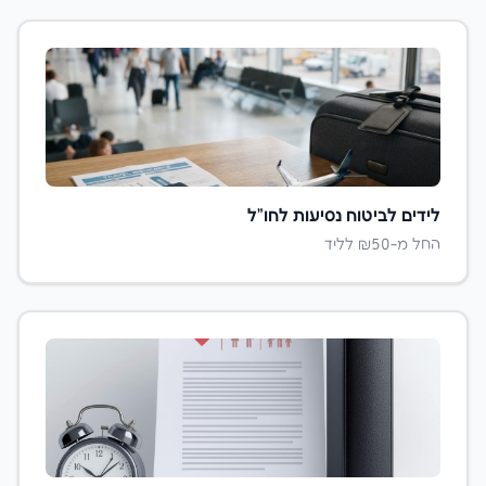
לידים ל
ביטוח נסיעות לחו"ל
החל מ-₪
50
לליד