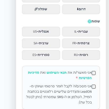
דרום
⬇️
שפלה
🌾
שפות
עברית
-
IL
אנגלית
-
US
צרפתית
-
FR
ערבית
-
SA
רוסית
-
RU
ספרדית
-
ES
אני מאשר/ת את
תנאי השימוש
ואת
מדיניות
הפרטיות
*
אני מסכים/ה לקבל חומר פרסומי ושיווקי מ-
LeadON ומצדדים שלישיים רלוונטיים בכתובת
המייל, הטלפון או ה-SMS שמסרתי (ניתן לבטל
בכל עת).