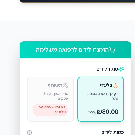
הזמנת לידים ל
רפואה משלימה
סוג הלידים
בלעדי
משותף
רק לך, המרה גבוהה
מחיר נמוך, עד 3
יותר
עסקים
לא זמין - בתפוסה
₪
80.00
מלאה!
/לליד
כמות לידים