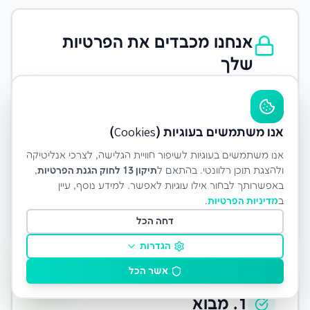
אנחנו מכבדים את הפרטיות
שלך
ב-LeadON, הפרטיות והאבטחה שלך הן
בראש סדר העדיפויות. מדיניות פרטיות זו
אנו משתמשים בעוגיות (Cookies)
מסבירה בפירוט כיצד אנו אוספים,
משתמשים ומגנים על המידע האישי
אנו משתמשים בעוגיות לשיפור חוויית הגלישה, לצרכי אנליטיקה
ולהצגת תוכן רלוונטי. בהתאם ל
תיקון 13 לחוק הגנת הפרטיות
,
שלך. אנו מחויבים לשקיפות מלאה
באפשרותך לבחור אילו עוגיות לאפשר. למידע נוסף, עיין
ולהגנה מירבית על הנתונים שלך.
ב
מדיניות הפרטיות
.
דחה הכל
הגדרות
אשר הכל
1. מבוא