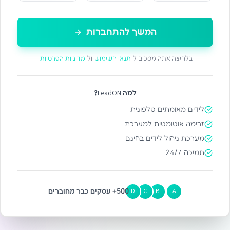
המשך להתחברות
בלחיצה אתה מסכים ל
תנאי השימוש
ול
מדיניות הפרטיות
למה LeadON?
לידים מאומתים טלפונית
זרימה אוטומטית למערכת
מערכת ניהול לידים בחינם
תמיכה 24/7
500+ עסקים כבר מחוברים
D
C
B
A