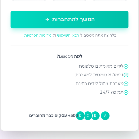
המשך להתחברות
בלחיצה אתה מסכים ל
תנאי השימוש
ול
מדיניות הפרטיות
למה LeadON?
לידים מאומתים טלפונית
זרימה אוטומטית למערכת
מערכת ניהול לידים בחינם
תמיכה 24/7
500+ עסקים כבר מחוברים
D
C
B
A